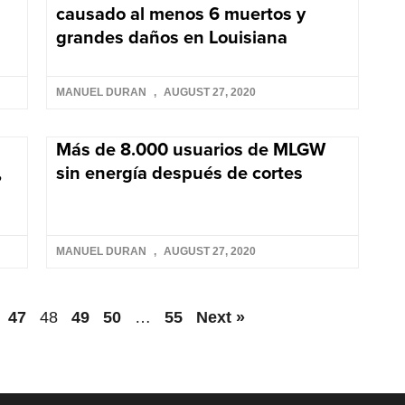
causado al menos 6 muertos y
grandes daños en Louisiana
MANUEL DURAN
AUGUST 27, 2020
Más de 8.000 usuarios de MLGW
,
sin energía después de cortes
MANUEL DURAN
AUGUST 27, 2020
47
48
49
50
…
55
Next »