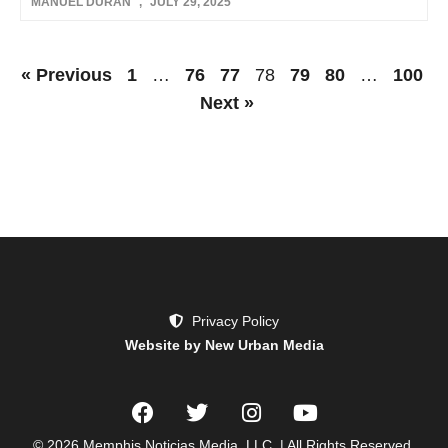
MANUEL DURAN
JULY 29, 2025
« Previous
1
…
76
77
78
79
80
…
100
Next »
Privacy Policy
Website by New Urban Media
© 2026 Memphis Noticias Media, LLC. | All Rights Reserved.