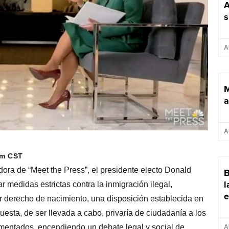
A
s
A
M
a
A
am CST
ora de “Meet the Press”, el presidente electo Donald
B
l
 medidas estrictas contra la inmigración ilegal,
e
r derecho de nacimiento, una disposición establecida en
esta, de ser llevada a cabo, privaría de ciudadanía a los
entados, encendiendo un debate legal y social de
A