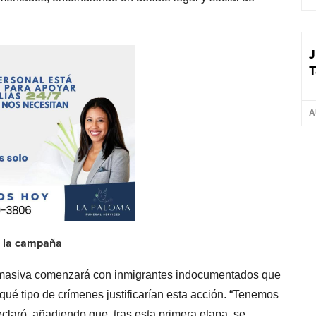
J
T
A
e la campaña
n masiva comenzará con inmigrantes indocumentados que
qué tipo de crímenes justificarían esta acción. “Tenemos
eclaró, añadiendo que, tras esta primera etapa, se