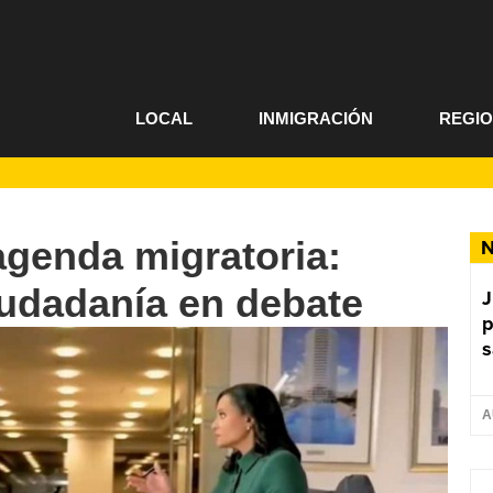
LOCAL
INMIGRACIÓN
REGI
agenda migratoria:
N
iudadanía en debate
J
p
s
A