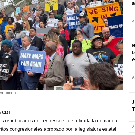
a
A
B
l
e
A
Tennessee
J
T
m CDT
 republicanos de Tennessee, fue retirada la demanda
A
tos congresionales aprobado por la legislatura estatal.