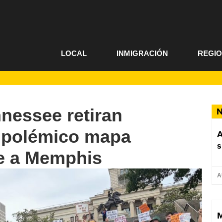
LOCAL
INMIGRACIÓN
REGI
nessee retiran
N
 polémico mapa
A
s
de a Memphis
A
M