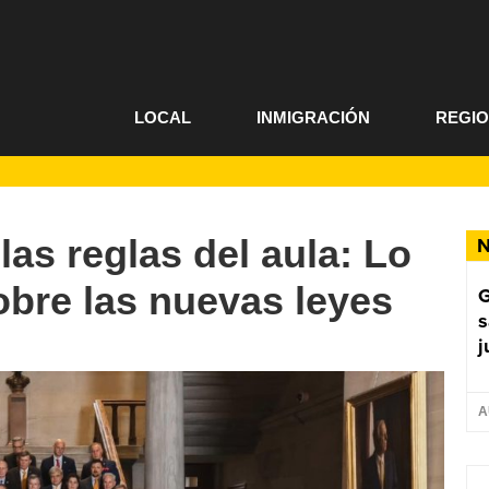
LOCAL
INMIGRACIÓN
REGI
as reglas del aula: Lo
N
bre las nuevas leyes
G
s
j
A