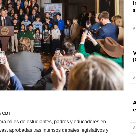
I
s
A
V
I
A
A
e
m CDT
para miles de estudiantes, padres y educadores en
A
as, aprobadas tras intensos debates legislativos y