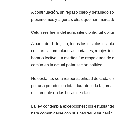
A continuación, un repaso claro y detallado 
próximo mes y algunas otras que han marcado
Celulares fuera del aula: silencio digital oblig
A partir del 1 de julio, todos los distritos esc
celulares, computadoras portátiles, relojes int
horario lectivo. La medida fue respaldada de 
común en la actual polarización política.
No obstante, será responsabilidad de cada dis
por una prohibición total durante toda la jorn
únicamente en las horas de clase.
La ley contempla excepciones: los estudiante
para comunicarse con sus padres, y se harán