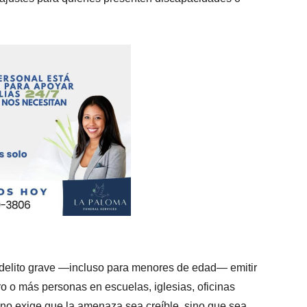
n delito grave —incluso para menores de edad— emitir
o o más personas en escuelas, iglesias, oficinas
 no exige que la amenaza sea creíble, sino que sea