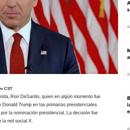
A
s
A
M
a
A
pm CST
orida, Ron DeSantis, quien en algún momento fue
B
l
e Donald Trump en las primarias presidenciales
e
por la nominación presidencial. La decisión fue
la red social X.
A