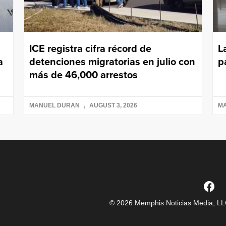
ICE registra cifra récord de
L
a
detenciones migratorias en julio con
p
más de 46,000 arrestos
MANUEL DURAN
AUGUST 3, 2026
M
© 2026 Memphis Noticias Media, LLC.