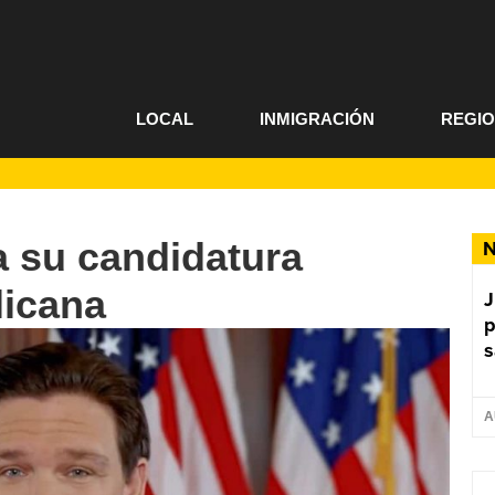
LOCAL
INMIGRACIÓN
REGI
a su candidatura
N
licana
J
p
s
A