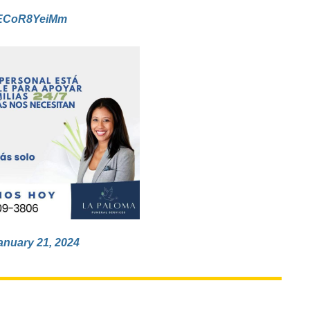
m/ECoR8YeiMm
anuary 21, 2024