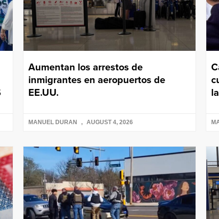
Aumentan los arrestos de
C
inmigrantes en aeropuertos de
c
S
EE.UU.
l
MANUEL DURAN
AUGUST 4, 2026
M