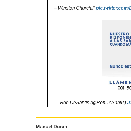
– Winston Churchill
pic.twitter.co
— Ron DeSantis (@RonDeSantis)
J
Manuel Duran