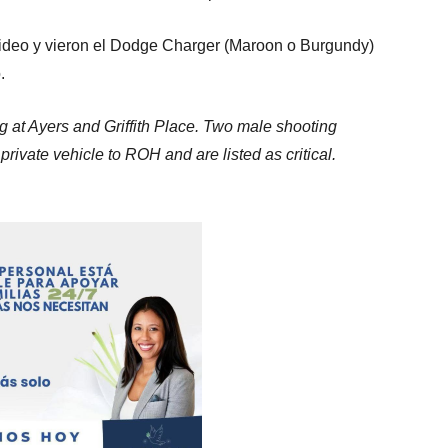
 video y vieron el Dodge Charger (Maroon o Burgundy)
.
ng at Ayers and Griffith Place. Two male shooting
rivate vehicle to ROH and are listed as critical.