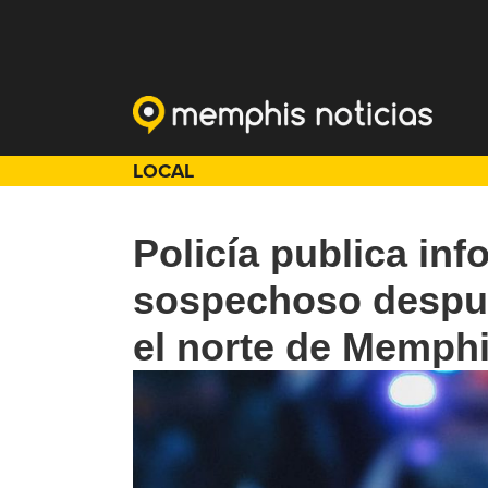
LOCAL
Policía publica in
sospechoso despué
el norte de Memph