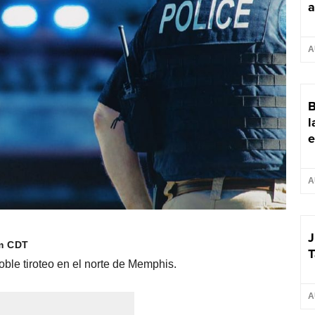
a
A
B
l
e
A
J
pm CDT
T
ble tiroteo en el norte de Memphis.
A