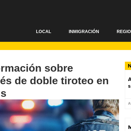
LOCAL
INMIGRACIÓN
REGI
formación sobre
N
s de doble tiroteo en
A
s
is
A
M