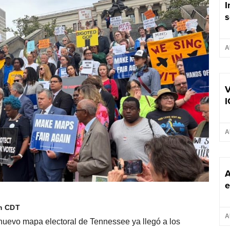
I
s
A
V
I
A
A
e
am CDT
A
uevo mapa electoral de Tennessee ya llegó a los