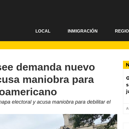
LOCAL
INMIGRACIÓN
REGI
see demanda nuevo
N
acusa maniobra para
G
s
froamericano
j
 electoral y acusa maniobra para debilitar el
A