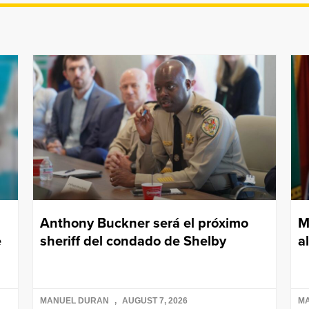
Anthony Buckner será el próximo
M
e
sheriff del condado de Shelby
a
MANUEL DURAN
AUGUST 7, 2026
M