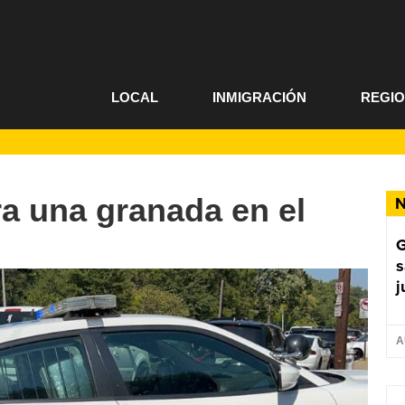
LOCAL
INMIGRACIÓN
REGI
ra una granada en el
N
G
s
j
A