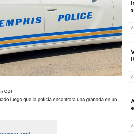
I
s
A
V
I
A
pm CDT
ado luego que la policía encontrara una granada en un
A
e
A