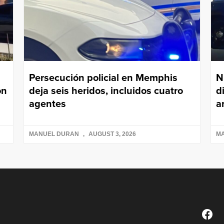
Persecución policial en Memphis
N
on
deja seis heridos, incluidos cuatro
d
agentes
a
MANUEL DURAN
AUGUST 3, 2026
M