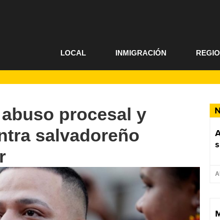
LOCAL
INMIGRACIÓN
REGI
 abuso procesal y
N
ntra salvadoreño
A
s
r
A
M