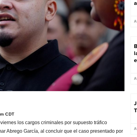
a
A
B
l
e
A
J
T
 am CDT
iernes los cargos criminales por supuesto tráfico
A
ar Abrego García, al concluir que el caso presentado por