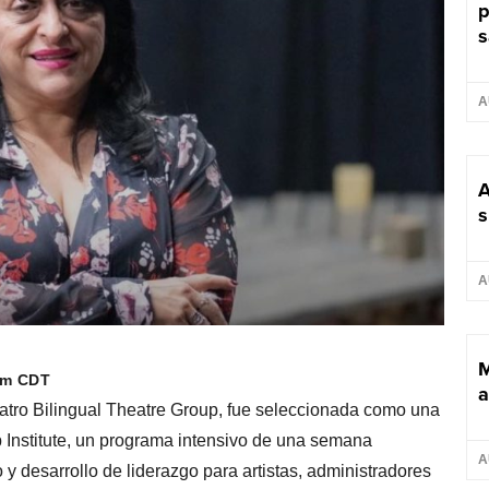
p
s
A
A
s
A
M
pm CDT
a
eatro Bilingual Theatre Group, fue seleccionada como una
 Institute, un programa intensivo de una semana
A
 y desarrollo de liderazgo para artistas, administradores