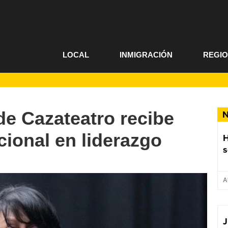
LOCAL
INMIGRACIÓN
REGI
 de Cazateatro recibe
N
ional en liderazgo
s
A
J