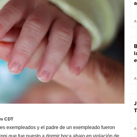
a
A
B
l
e
A
J
T
am CDT
tres exempleados y el padre de un exempleado fueron
A
ippi que fue puesto a dormir boca abajo en violación de