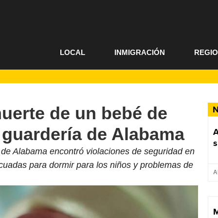
LOCAL
INMIGRACIÓN
REGI
 muerte de un bebé de
N
 guardería de Alabama
A
s
e Alabama encontró violaciones de seguridad en
decuadas para dormir para los niños y problemas de
A
M