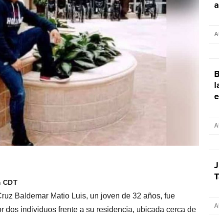
a
A
B
l
e
A
J
T
m CDT
ruz Baldemar Matio Luis, un joven de 32 años, fue
A
r dos individuos frente a su residencia, ubicada cerca de