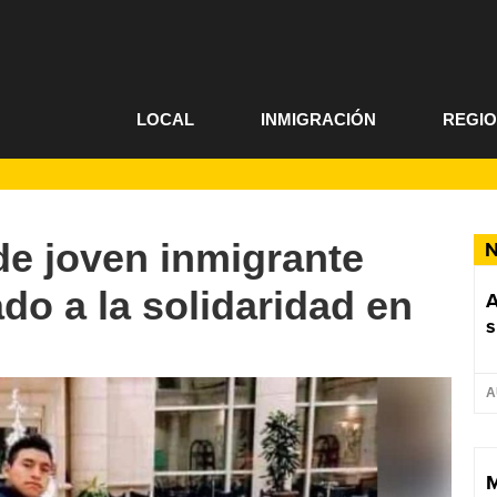
LOCAL
INMIGRACIÓN
REGI
de joven inmigrante
N
o a la solidaridad en
A
s
A
M