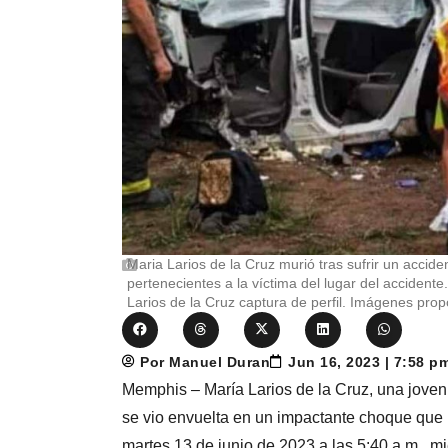
Maria Larios de la Cruz murió tras sufrir un acci
pertenecientes a la víctima del lugar del accident
Larios de la Cruz captura de perfil. Imágenes propo
Por Manuel Duran
Jun 16, 2023 | 7:58 p
Memphis – María Larios de la Cruz, una joven 
se vio envuelta en un impactante choque que le
martes 13 de junio de 2023 a las 5:40 a.m., mie