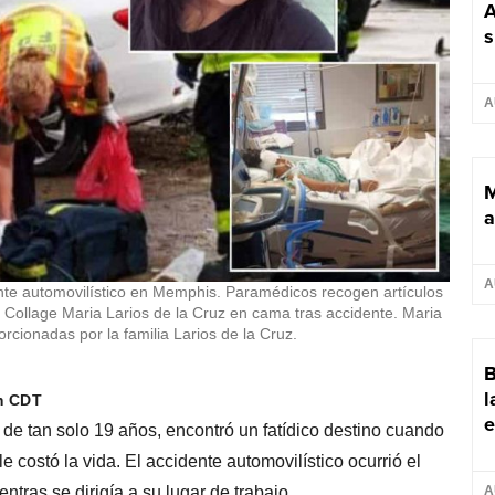
A
s
A
M
a
A
dente automovilístico en Memphis. Paramédicos recogen artículos
e. Collage Maria Larios de la Cruz en cama tras accidente. Maria
rcionadas por la familia Larios de la Cruz.
B
l
m CDT
e
de tan solo 19 años, encontró un fatídico destino cuando
 costó la vida. El accidente automovilístico ocurrió el
ntras se dirigía a su lugar de trabajo.
A