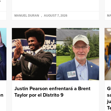
S
MANUEL DURAN
AUGUST 7, 2026
M
Justin Pearson enfrentará a Brent
G
en
Taylor por el Distrito 9
s
j
T