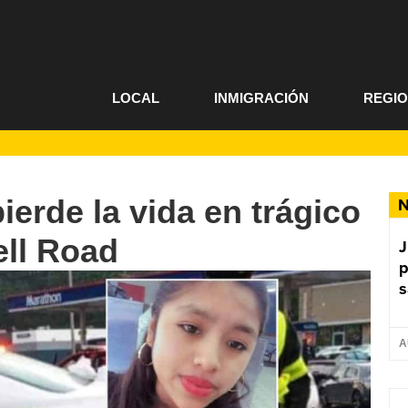
LOCAL
INMIGRACIÓN
REGI
ierde la vida en trágico
N
ell Road
J
p
s
A