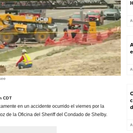
I
A
A
e
A
see
C
pm CDT
c
d
icamente en un accidente ocurrido el viernes por la
z de la Oficina del Sheriff del Condado de Shelby.
A