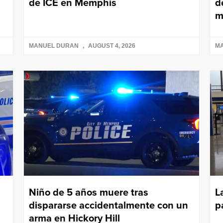
de ICE en Memphis
d
m
MANUEL DURAN
AUGUST 4, 2026
M
Niño de 5 años muere tras
L
dispararse accidentalmente con un
p
arma en Hickory Hill