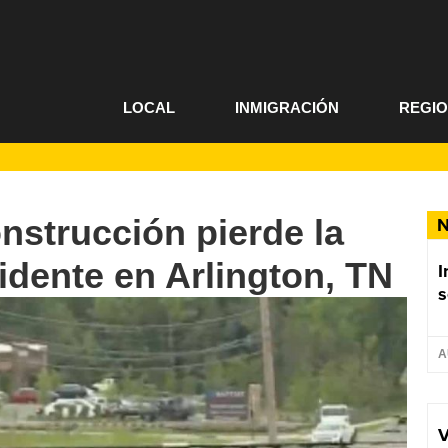
LOCAL
INMIGRACIÓN
REGI
onstrucción pierde la
N
idente en Arlington, TN
I
s
A
V