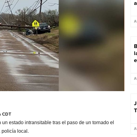
a
A
B
l
e
A
J
T
m CDT
n estado intransitable tras el paso de un tornado el
A
policía local.