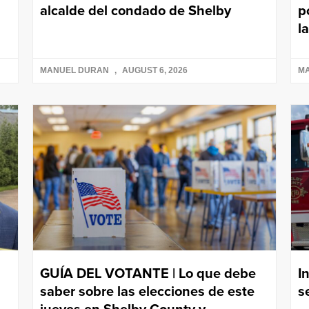
alcalde del condado de Shelby
p
l
MANUEL DURAN
AUGUST 6, 2026
M
GUÍA DEL VOTANTE | Lo que debe
I
saber sobre las elecciones de este
s
jueves en Shelby County y