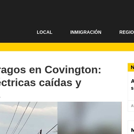
LOCAL
INMIGRACIÓN
REGI
ragos en Covington:
N
éctricas caídas y
A
s
s
A
M