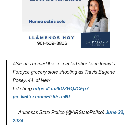
ASP has named the suspected shooter in today’s
Fordyce grocery store shooting as Travis Eugene
Posey, 44, of New
Edinburg.
https://t.co/kUZBQJCFp7
pic.twitter.com/EPf0rTciNI
— Arkansas State Police (@ARStatePolice)
June 22,
2024