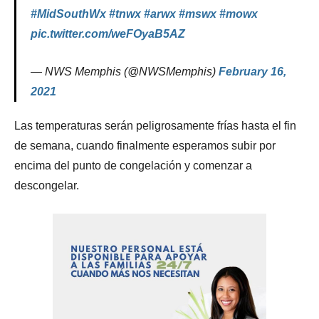
#MidSouthWx
#tnwx
#arwx
#mswx
#mowx
pic.twitter.com/weFOyaB5AZ
— NWS Memphis (@NWSMemphis)
February 16,
2021
Las temperaturas serán peligrosamente frías hasta el fin
de semana, cuando finalmente esperamos subir por
encima del punto de congelación y comenzar a
descongelar.