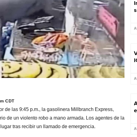
I
s
A
V
I
A
 am CDT
A
e
r de las 9:45 p.m., la gasolinera Millbranch Express,
io de un violento robo a mano armada. Los agentes de la
lugar tras recibir un llamado de emergencia.
A