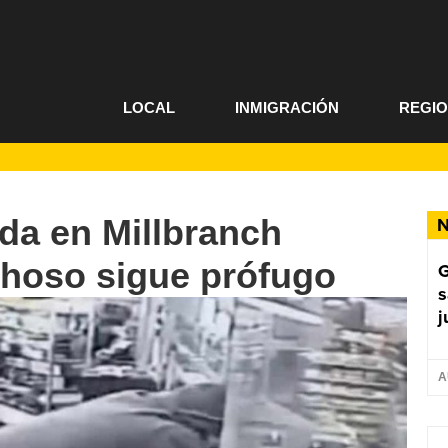
LOCAL
INMIGRACIÓN
REGI
a en Millbranch
N
choso sigue prófugo
G
s
j
A