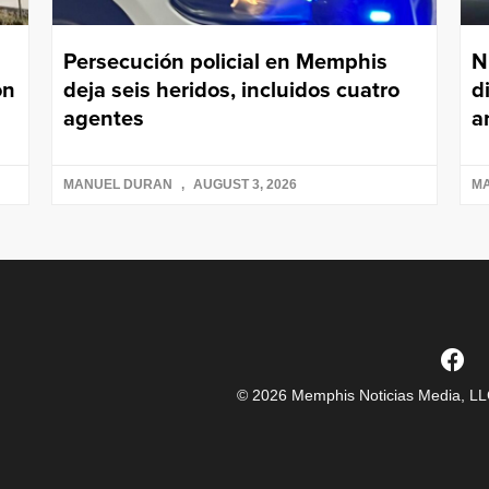
Persecución policial en Memphis
N
on
deja seis heridos, incluidos cuatro
d
agentes
a
MANUEL DURAN
AUGUST 3, 2026
M
© 2026 Memphis Noticias Media, LLC.