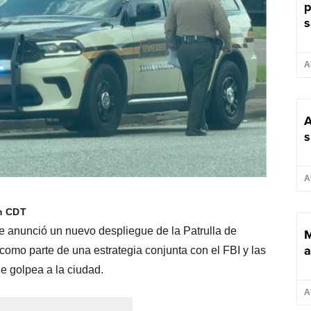
p
s
A
A
s
A
m CDT
ee anunció un nuevo despliegue de la Patrulla de
M
a
mo parte de una estrategia conjunta con el FBI y las
ue golpea a la ciudad.
A