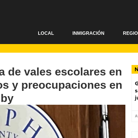
LOCAL
INMIGRACIÓN
REGI
 de vales escolares en
N
os y preocupaciones en
G
s
lby
j
A