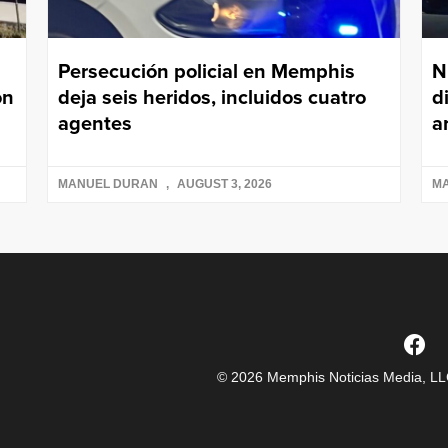
Persecución policial en Memphis
N
on
deja seis heridos, incluidos cuatro
d
agentes
a
MANUEL DURAN
AUGUST 3, 2026
M
© 2026 Memphis Noticias Media, LLC.