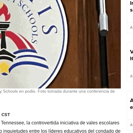
I
s
A
V
I
A
y Schools en podio. Foto tomada durante una conferencia de
A
e
m CST
 Tennessee, la controvertida iniciativa de vales escolares
A
do inquietudes entre los líderes educativos del condado de