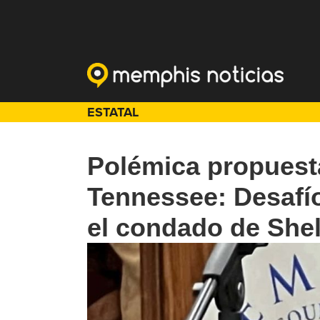
ESTATAL
Polémica propuesta
Tennessee: Desafí
el condado de She