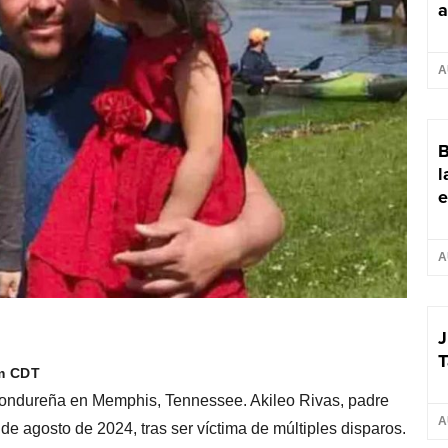
a
A
B
l
e
A
J
T
pm CDT
 hondureña en Memphis, Tennessee. Akileo Rivas, padre
A
de agosto de 2024, tras ser víctima de múltiples disparos.