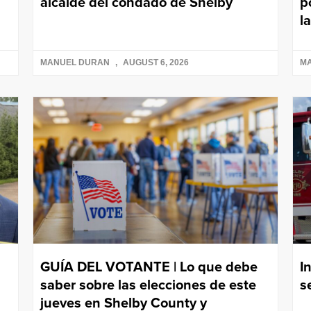
alcalde del condado de Shelby
p
l
MANUEL DURAN
AUGUST 6, 2026
M
GUÍA DEL VOTANTE | Lo que debe
I
saber sobre las elecciones de este
s
jueves en Shelby County y