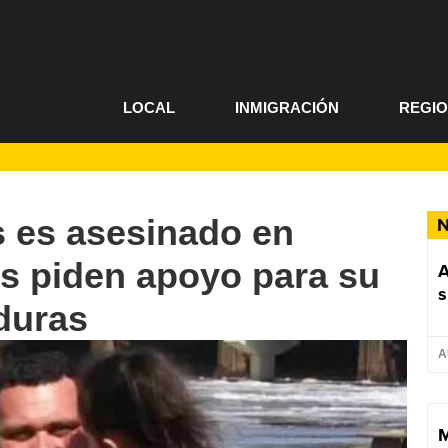
LOCAL
INMIGRACIÓN
REGI
s es asesinado en
N
s piden apoyo para su
A
s
duras
A
M