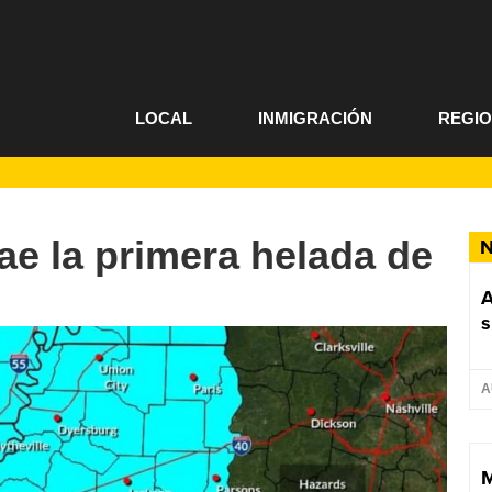
LOCAL
INMIGRACIÓN
REGI
trae la primera helada de
N
A
s
A
M