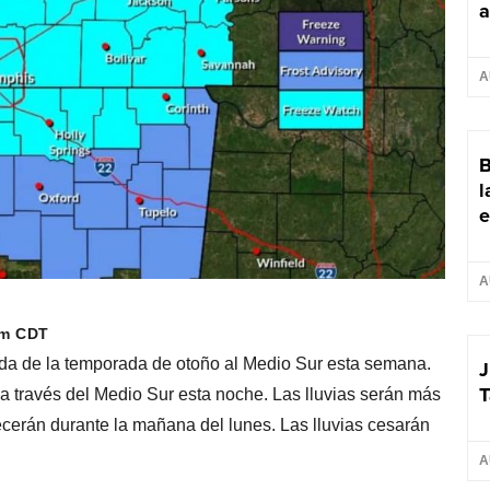
a
A
B
l
e
A
pm CDT
lada de la temporada de otoño al Medio Sur esta semana.
J
T
o a través del Medio Sur esta noche. Las lluvias serán más
rán durante la mañana del lunes. Las lluvias cesarán
A