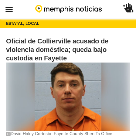
ESTATAL
,
LOCAL
Oficial de Collierville acusado de
violencia doméstica; queda bajo
custodia en Fayette
David Haley Cortesía: Fayette County Sheriff’s Office