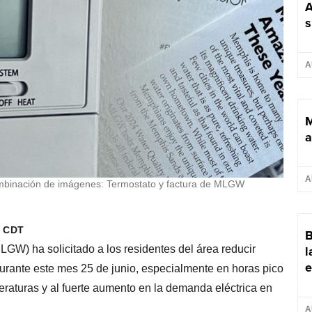
A
s
A
M
a
A
mbinación de imágenes: Termostato y factura de MLGW
m CDT
B
l
W) ha solicitado a los residentes del área reducir
e
urante este mes 25 de junio, especialmente en horas pico
peraturas y al fuerte aumento en la demanda eléctrica en
A