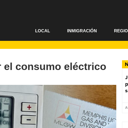
LOCAL
INMIGRACIÓN
REGI
 el consumo eléctrico
N
J
p
s
A