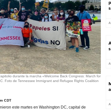
p
s
A
A
s
A
 Capitolio durante la marcha «Welcome Back Congress: March for
.C. Foto de Tennessee Immigrant and Refugee Rights Coalition
M
a
 pm CDT
A
unieron este martes en Washington DC, capital de