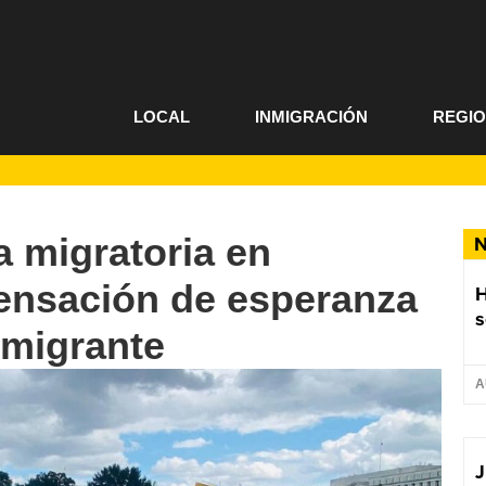
LOCAL
INMIGRACIÓN
REGI
 migratoria en
N
ensación de esperanza
s
nmigrante
A
J