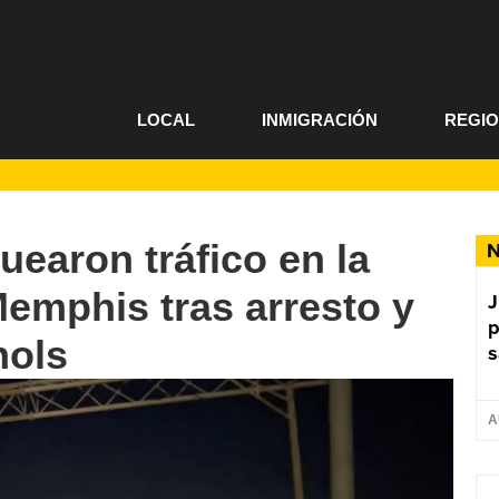
LOCAL
INMIGRACIÓN
REGI
uearon tráfico en la
N
Memphis tras arresto y
J
p
hols
s
A