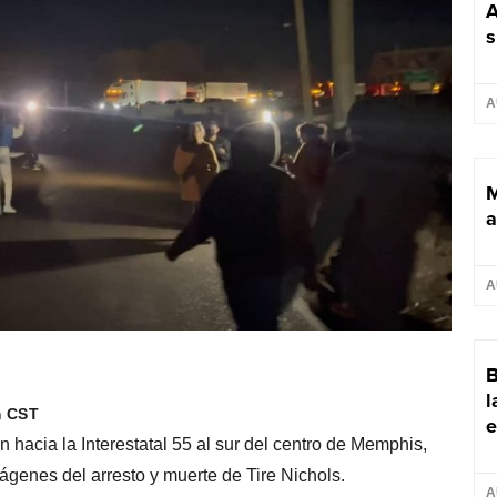
A
s
A
M
a
A
B
l
m CST
e
 hacia la Interestatal 55 al sur del centro de Memphis,
mágenes del arresto y muerte de Tire Nichols.
A