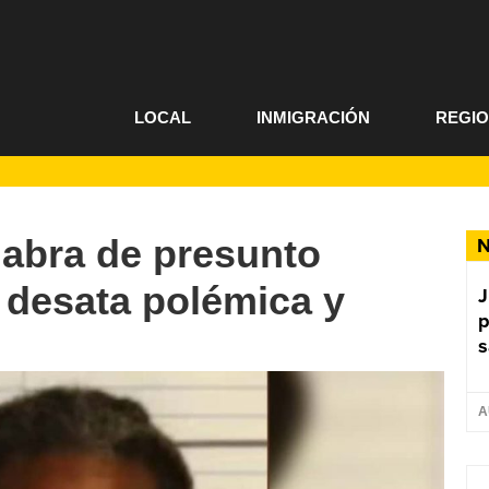
LOCAL
INMIGRACIÓN
REGI
labra de presunto
N
 desata polémica y
J
p
s
A