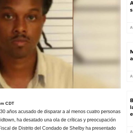
A
s
A
M
a
A
B
 pm CDT
l
30 años acusado de disparar a al menos cuatro personas
e
Midtown, ha desatado una ola de críticas y preocupación
iscal de Distrito del Condado de Shelby ha presentado
A