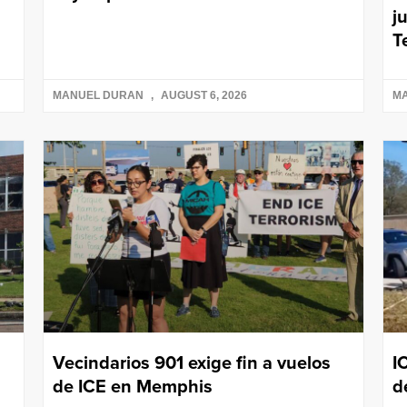
j
T
MANUEL DURAN
AUGUST 6, 2026
M
Vecindarios 901 exige fin a vuelos
I
de ICE en Memphis
d