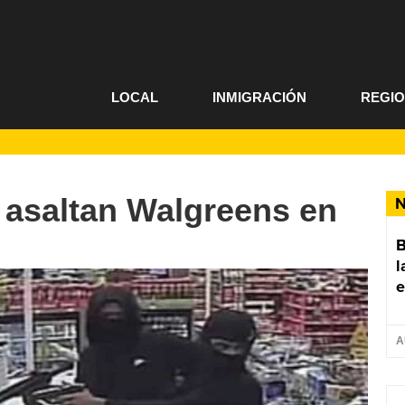
LOCAL
INMIGRACIÓN
REGI
asaltan Walgreens en
N
B
l
e
A