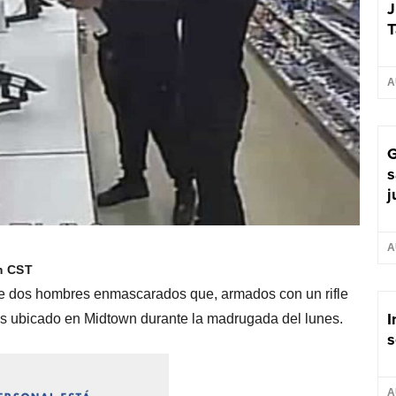
J
T
A
G
s
j
A
m CST
e dos hombres enmascarados que, armados con un rifle
I
ens ubicado en Midtown durante la madrugada del lunes.
s
A