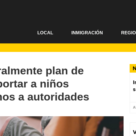
LOCAL
INMIGRACIÓN
REGI
ralmente plan de
N
ortar a niños
I
s
mos a autoridades
A
V