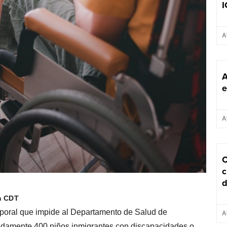
I
A
A
e
A
C
c
d
m CDT
mporal que impide al Departamento de Salud de
A
adamente 400 niños inmigrantes con discapacidades o