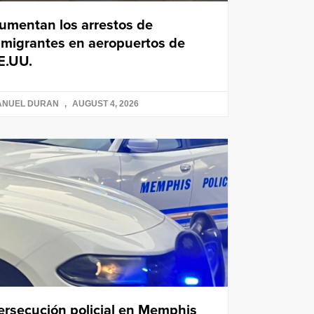
umentan los arrestos de
nmigrantes en aeropuertos de
E.UU.
ANUEL DURAN
AUGUST 4, 2026
ersecución policial en Memphis