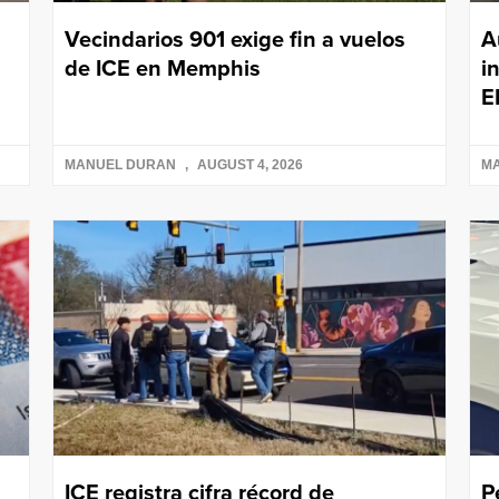
Vecindarios 901 exige fin a vuelos
A
de ICE en Memphis
i
E
MANUEL DURAN
AUGUST 4, 2026
M
ICE registra cifra récord de
P