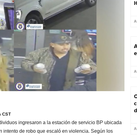
I
A
A
e
A
C
c
d
m CST
ndividuos ingresaron a la estación de servicio BP ubicada
A
intento de robo que escaló en violencia. Según los