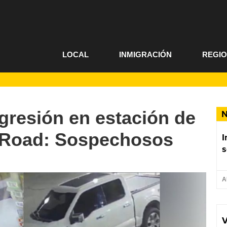
LOCAL
INMIGRACIÓN
REGI
agresión en estación de
N
 Road: Sospechosos
I
s
A
V