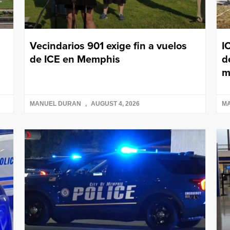
Vecindarios 901 exige fin a vuelos
I
de ICE en Memphis
d
m
MANUEL DURAN
AUGUST 4, 2026
M