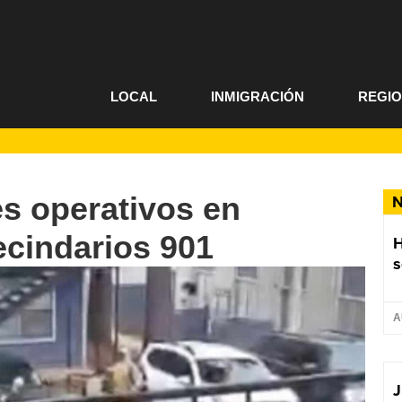
LOCAL
INMIGRACIÓN
REGI
es operativos en
N
cindarios 901
s
A
J