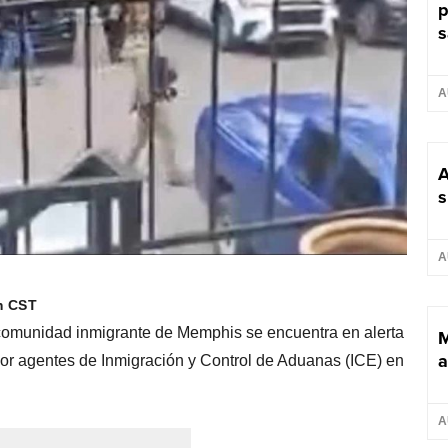
p
s
A
A
s
A
m CST
 comunidad inmigrante de Memphis se encuentra en alerta
M
a
 por agentes de Inmigración y Control de Aduanas (ICE) en
A