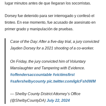
lugar minutos antes de que llegaran los socorristas.
Dorsey fue detenido para ser interrogado y confesó el
tiroteo. En ese momento, fue acusado de asesinato en
primer grado y manipulación de pruebas.
Case of the Day: After a five-day trial, a jury convicted
Jayden Dorsey for a 2021 shooting of a co-worker.
On Friday, the jury convicted him of Voluntary
Manslaughter and Tampering with Evidence.
#offendersaccountable
#victimsfirst
#safershelbycounty
pic.twitter.com/igIcFsh0WM
— Shelby County District Attorney’s Office
(@ShelbyCountyDA)
July 22, 2024