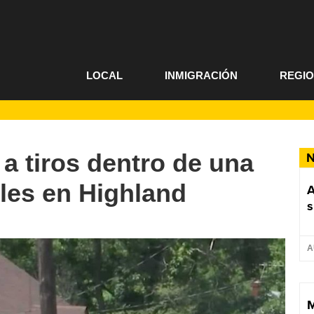
LOCAL
INMIGRACIÓN
REGI
 tiros dentro de una
N
les en Highland
A
s
A
M