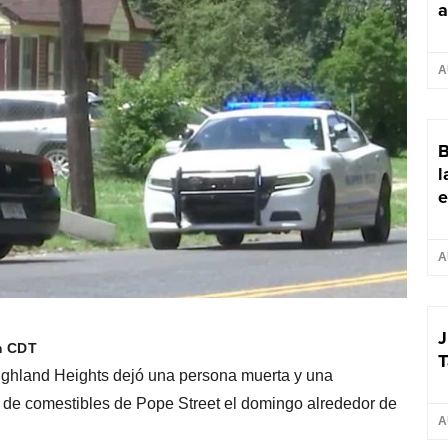
a
A
B
l
e
A
J
m CDT
T
ighland Heights dejó una persona muerta y una
da de comestibles de Pope Street el domingo alrededor de
A