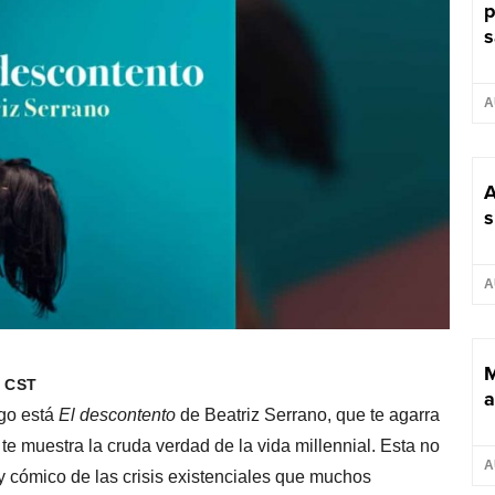
p
s
A
A
s
A
M
m CST
a
ego está
El descontento
de Beatriz Serrano, que te agarra
s te muestra la cruda verdad de la vida millennial. Esta no
A
 y cómico de las crisis existenciales que muchos