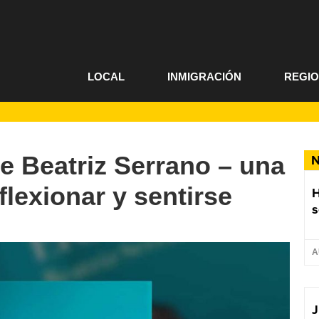
LOCAL
INMIGRACIÓN
REGI
e Beatriz Serrano – una
N
eflexionar y sentirse
s
A
J