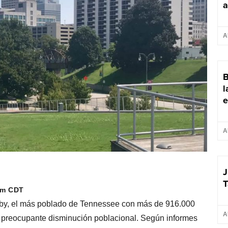
a
A
B
l
e
A
J
T
 pm CDT
y, el más poblado de Tennessee con más de 916.000
A
 preocupante disminución poblacional. Según informes