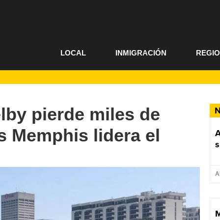
LOCAL
INMIGRACIÓN
REGI
lby pierde miles de
N
s Memphis lidera el
A
s
A
M