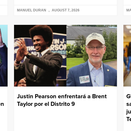
MANUEL DURAN
AUGUST 7, 2026
M
Justin Pearson enfrentará a Brent
G
en
Taylor por el Distrito 9
s
j
T