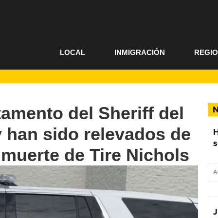
LOCAL
INMIGRACIÓN
REGI
amento del Sheriff del
N
 han sido relevados de
s
 muerte de Tire Nichols
A
J