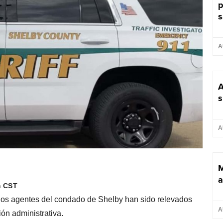
p
s
A
A
s
A
M
a
m CST
 dos agentes del condado de Shelby han sido relevados
A
ón administrativa.