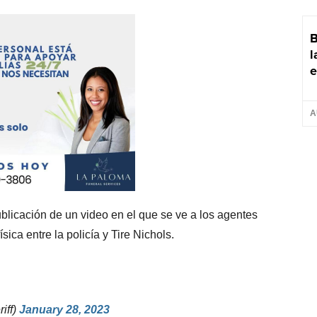
B
l
e
A
licación de un video en el que se ve a los agentes
ica entre la policía y Tire Nichols.
iff)
January 28, 2023