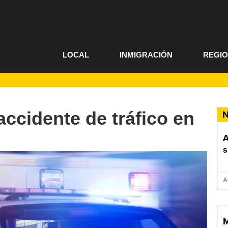
LOCAL
INMIGRACIÓN
REGI
accidente de tráfico en
N
A
s
A
M