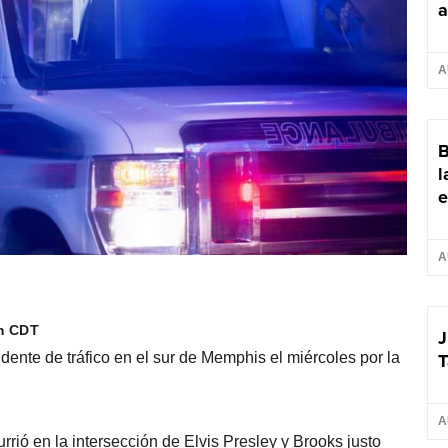
a
A
B
l
e
A
pm CDT
J
T
dente de tráfico en el sur de Memphis el miércoles por la
A
urrió en la intersección de Elvis Presley y Brooks justo