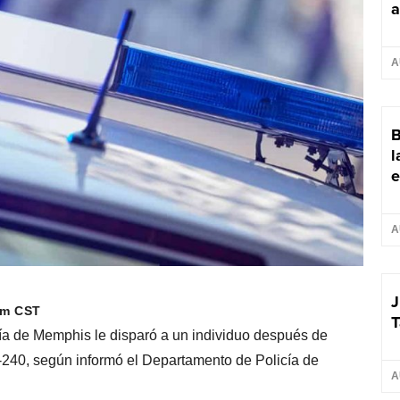
a
A
B
l
e
A
J
pm CST
T
cía de Memphis le disparó a un individuo después de
I-240, según informó el Departamento de Policía de
A