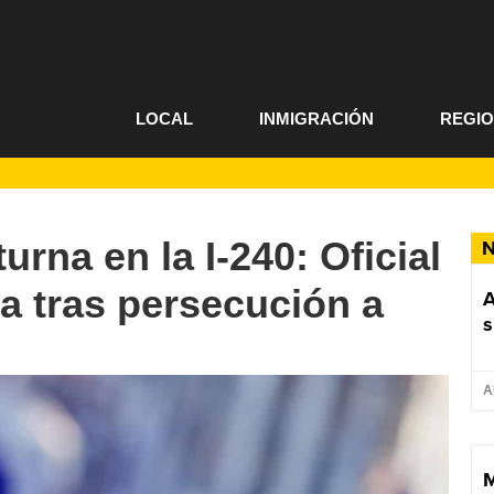
LOCAL
INMIGRACIÓN
REGI
rna en la I-240: Oficial
N
a tras persecución a
A
s
A
M