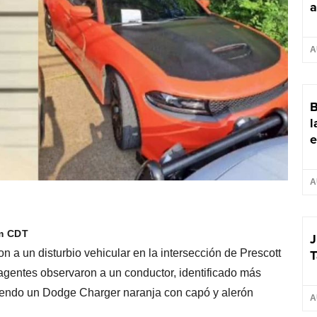
a
A
B
l
e
A
pm CDT
J
T
n a un disturbio vehicular en la intersección de Prescott
s agentes observaron a un conductor, identificado más
endo un Dodge Charger naranja con capó y alerón
A