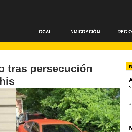
LOCAL
INMIGRACIÓN
REGI
o tras persecución
N
his
A
s
A
M