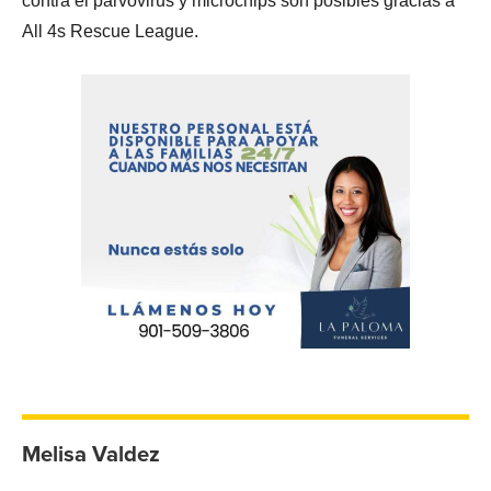
contra el parvovirus y microchips son posibles gracias a
All 4s Rescue League.
Melisa Valdez