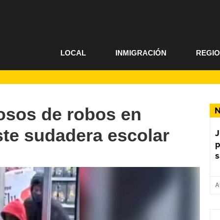
LOCAL
INMIGRACIÓN
REGI
osos de robos en
N
ste sudadera escolar
J
p
s
A