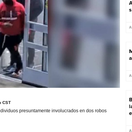
A
s
A
M
a
A
B
m CST
l
ndividuos presuntamente involucrados en dos robos
e
A