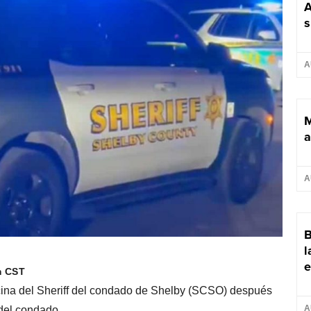
A
s
A
M
a
A
B
l
e
m CST
cina del Sheriff del condado de Shelby (SCSO) después
A
 del condado.