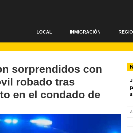
LOCAL
INMIGRACIÓN
REGI
on sorprendidos con
N
il robado tras
J
p
ito en el condado de
s
A