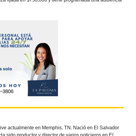
vive actualmente en Memphis, TN. Nació en El Salvador
sido productor y director de varios noticieros en El