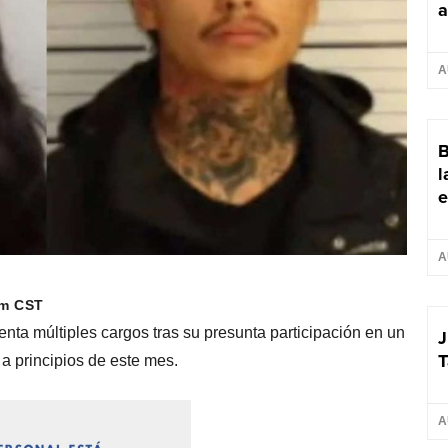
a
A
B
l
e
A
am CST
ta múltiples cargos tras su presunta participación en un
J
T
 a principios de este mes.
A