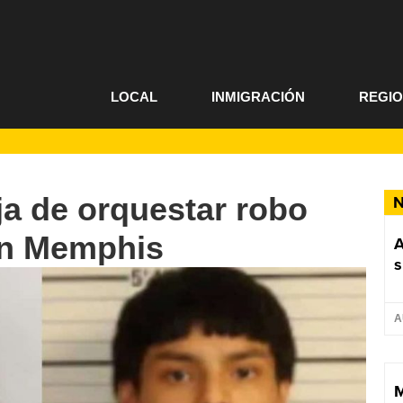
LOCAL
INMIGRACIÓN
REGI
a de orquestar robo
N
 en Memphis
A
s
A
M