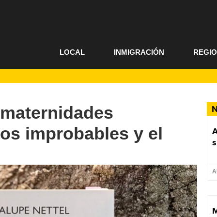
LOCAL
INMIGRACIÓN
REGI
 maternidades
N
los improbables y el
A
s
A
M