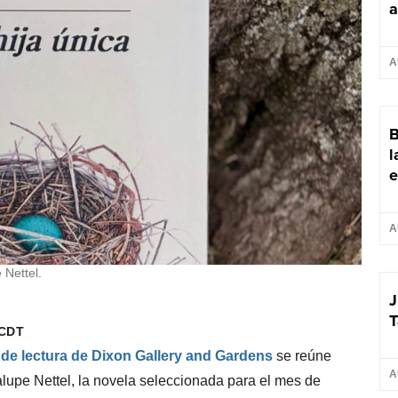
a
A
B
l
e
A
 Nettel.
J
T
 CDT
de lectura de Dixon Gallery and Gardens
se reúne
A
lupe Nettel, la novela seleccionada para el mes de