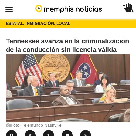
ESTATAL
,
INMIGRACIÓN
,
LOCAL
Tennessee avanza en la criminalización
de la conducción sin licencia válida
Foto: Telemundo Nashville