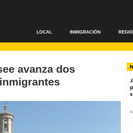
LOCAL
INMIGRACIÓN
REGI
see avanza dos
N
 inmigrantes
J
p
s
A