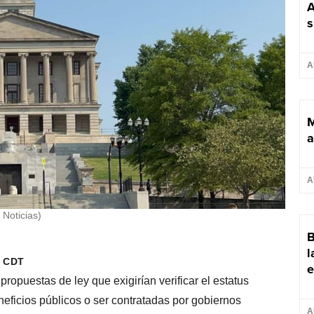
A
s
A
M
a
A
 Noticias)
B
l
m CDT
e
opuestas de ley que exigirían verificar el estatus
neficios públicos o ser contratadas por gobiernos
A