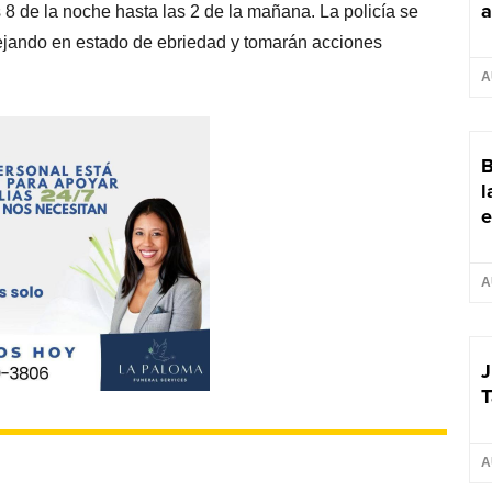
a
 8 de la noche hasta las 2 de la mañana. La policía se
jando en estado de ebriedad y tomarán acciones
A
B
l
e
A
J
T
A