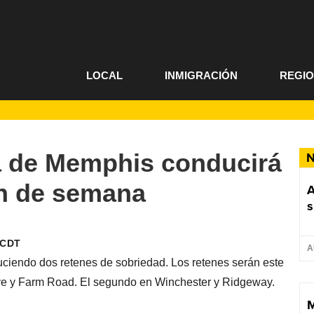
LOCAL
INMIGRACIÓN
REGI
ía de Memphis conducirá
N
in de semana
A
s
 CDT
A
ciendo dos retenes de sobriedad. Los retenes serán este
ove y Farm Road. El segundo en Winchester y Ridgeway.
M