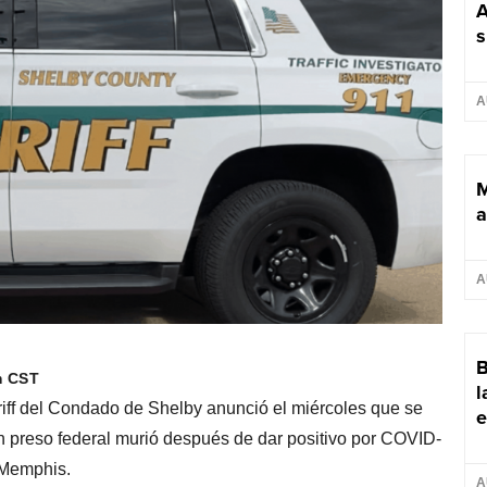
A
s
A
M
a
A
B
m CST
l
iff del Condado de Shelby anunció el miércoles que se
e
un preso federal murió después de dar positivo por COVID-
 Memphis.
A