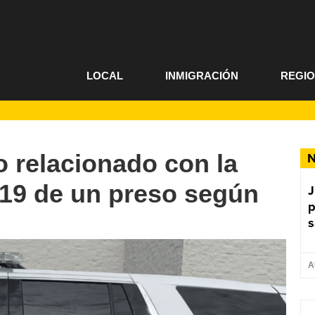
LOCAL
INMIGRACIÓN
REGI
 relacionado con la
N
19 de un preso según
J
p
s
A